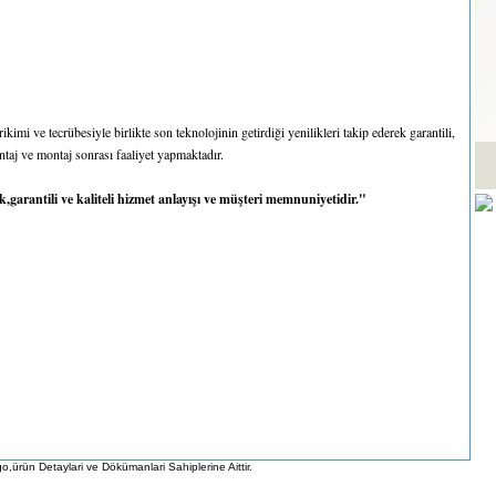
kimi ve tecrübesiyle birlikte son teknolojinin getirdiği yenilikleri takip ederek garantili,
ontaj ve montaj sonrası faaliyet yapmaktadır.
garantili ve kaliteli hizmet anlayışı ve müşteri memnuniyetidir."
,ürün Detaylari ve Dökümanlari Sahiplerine Aittir.